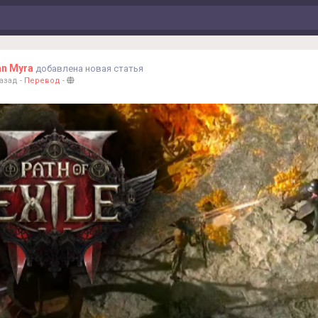
an Myra
добавлена новая статья
назад
-
Перевод
-