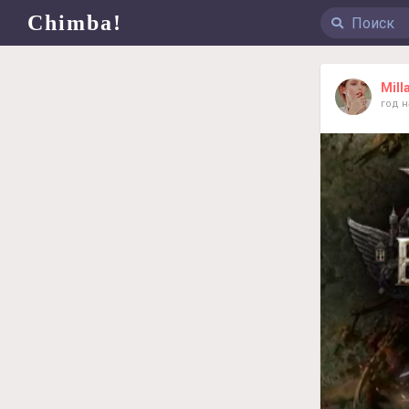
Chimba!
Mill
год 