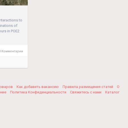
nteractions to
inations of
ours in POE2
 Комментарии
товаров
Как добавить вакансию
Правила размещения статей
О
ение
Политика Конфиденциальности
Свяжитесь с нами
Каталог