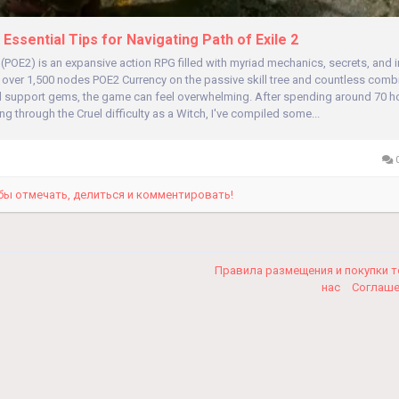
ential Tips for Navigating Path of Exile 2
2 (POE2) is an expansive action RPG filled with myriad mechanics, secrets, and i
 over 1,500 nodes POE2 Currency on the passive skill tree and countless comb
d support gems, the game can feel overwhelming. After spending around 70 h
g through the Cruel difficulty as a Witch, I've compiled some...
0
бы отмечать, делиться и комментировать!
Правила размещения и покупки 
нас
Соглаш