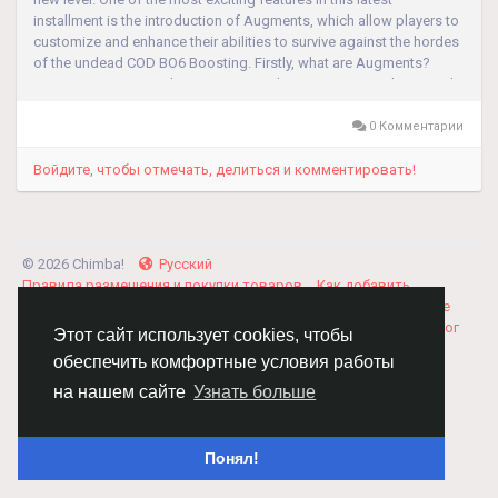
installment is the introduction of Augments, which allow players to
customize and enhance their abilities to survive against the hordes
of the undead COD BO6 Boosting. Firstly, what are Augments?
Augments are special competencies that gamers can release and
equip to...
0 Комментарии
Войдите, чтобы отмечать, делиться и комментировать!
© 2026 Chimba!
Русский
Правила размещения и покупки товаров
Как добавить
вакансию
Правила размещения статей
О нас
Соглашение
Политика Конфиденциальности
Свяжитесь с нами
Каталог
Этот сайт использует cookies, чтобы
обеспечить комфортные условия работы
на нашем сайте
Узнать больше
Понял!