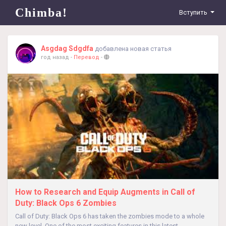
Chimba!
Вступить
Asgdag Sdgdfa
добавлена новая статья
год назад
-
Перевод
-
How to Research and Equip Augments in Call of
Duty: Black Ops 6 Zombies
Call of Duty: Black Ops 6 has taken the zombies mode to a whole
new level. One of the most exciting features in this latest