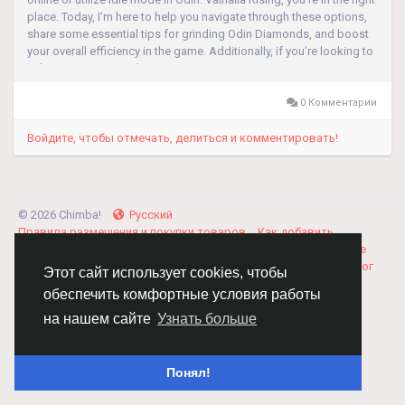
place. Today, I’m here to help you navigate through these options,
share some essential tips for grinding Odin Diamonds, and boost
your overall efficiency in the game. Additionally, if you’re looking to
enhance your gameplay experience...
0 Комментарии
Войдите, чтобы отмечать, делиться и комментировать!
© 2026 Chimba!
Русский
Правила размещения и покупки товаров
Как добавить
вакансию
Правила размещения статей
О нас
Соглашение
Политика Конфиденциальности
Свяжитесь с нами
Каталог
Этот сайт использует cookies, чтобы
обеспечить комфортные условия работы
на нашем сайте
Узнать больше
Понял!