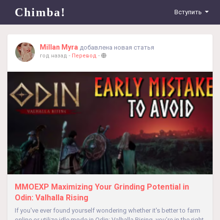
Chimba!
Вступить
Millan Myra
добавлена новая статья
год назад
-
Перевод
-
MMOEXP Maximizing Your Grinding Potential in
Odin: Valhalla Rising
If you've ever found yourself wondering whether it's better to farm
online or utilize idle mode in Odin: Valhalla Rising, you’re in the right