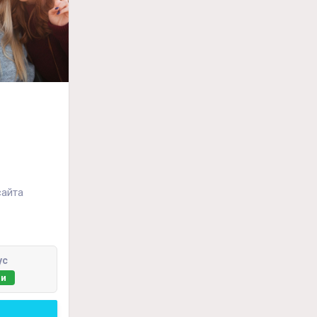
сайта
ус
ии