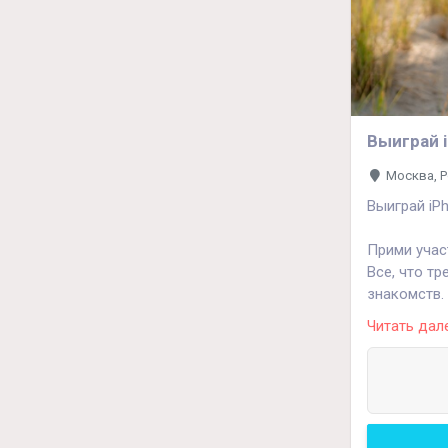
Выиграй 
Москва, Р
Выиграй iP
Прими учас
Все, что тр
знакомств.
Читать дал
Поможем на
Торопись, 
Подробнее 