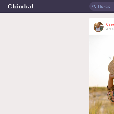
Chimba!
Сте
3 год