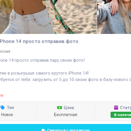
iPhone 14 просто отправив фото
оссия
hone 14 просто отправив пару своих фото!
тие в розыгрыше самого крутого iPhone 14!
ебуется от тебя: загрузить от 5 до 10 своих фото в базу нового 
ее
йти вторую половинку в США и странах Европейского союза.
пока это бесплатно!
Тип
Цена
Стат
Новое
Бесплатная
В налич
на сайте:
http://hotdate.click/
Связаться с продавцом