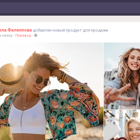
лла Филиппова
добавлен новый продукт для продажи
а назад
-
Перевод
-