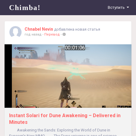
Chimba!
Вступить
Chnabel Nevin
добавлена новая статья
год назад
-
Перевод
-
Instant Solari for Dune Awakening – Delivered in
Minutes
Awakening the Sands: Exploring the World of Dune in
Funcom’s New MMO The Dune universe is one of science