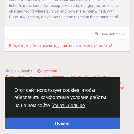
fiction’s most iconic landscapes—an arid, dangerous, politically
charged world where survival and power are intertwined. With
Dune: Awakening, developer Funcom takes on the monumental
task of bringing the desolate planet of Arrakis to life in a massively
multiplayer...
0 Комментарии
Войдите, чтобы отмечать, делиться и комментировать!
© 2026 Chimba!
Русский
Правила размещения и покупки товаров
Как добавить
вакансию
Правила размещения статей
О нас
Соглашение
Политика Конфиденциальности
Свяжитесь с нами
Каталог
Этот сайт использует cookies, чтобы
обеспечить комфортные условия работы
на нашем сайте
Узнать больше
Понял!