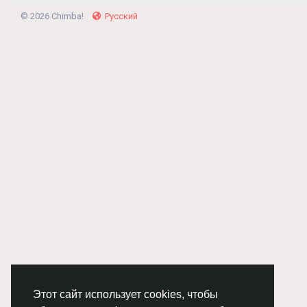
© 2026 Chimba!
Русский
Этот сайт использует cookies, чтобы