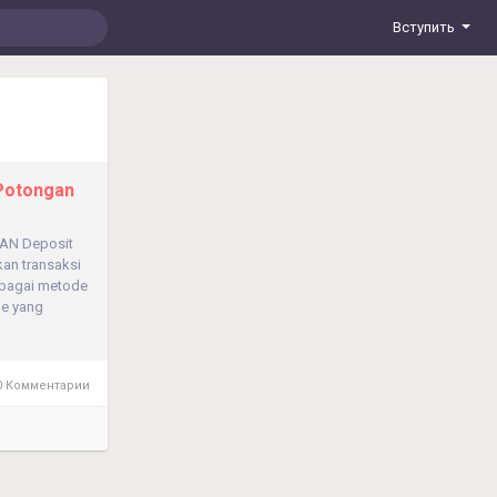
Вступить
Potongan
AN Deposit
an transaksi
erbagai metode
de yang
 Комментарии