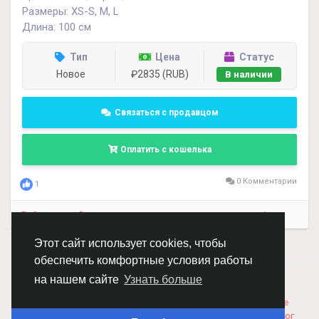
Размеры: XS-S, M, L
Длина: 100 см
Тип
Цена
Статус
Новое
₽2835 (RUB)
В наличии
Связаться с продавцом
Оплатить с кошелька
0 Комментарии
1
Войдите, чтобы отмечать, делиться и комментировать!
Этот сайт использует cookies, чтобы
обеспечить комфортные условия работы
© 2026 Chimba!
Русский
на нашем сайте
Узнать больше
Правила размещения и покупки товаров
Как добавить
вакансию
Правила размещения статей
О нас
Соглашение
Политика Конфиденциальности
Свяжитесь с нами
Каталог