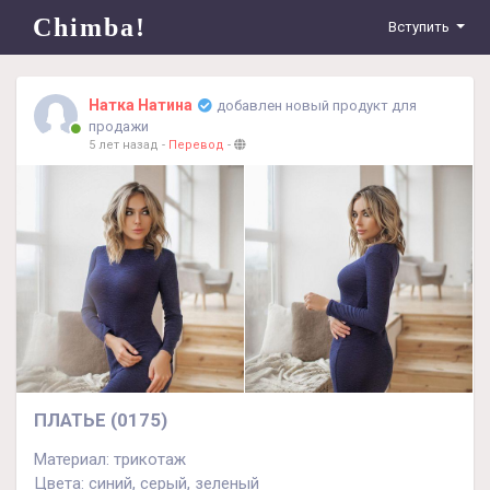
Chimba!
Вступить
Натка Натина
добавлен новый продукт для
продажи
5 лет назад
-
Перевод
-
ПЛАТЬЕ (0175)
Материал: трикотаж
Цвета: синий, серый, зеленый