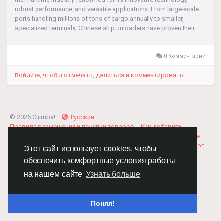
robust performance, and versatile applications. From large-scale
ports handling millions of tons of cargo annually to smaller,
specialized terminals, Chinese ship unloaders have proven their
mettle in enhancing operational efficiency and reducing costs.
Advanced...
0 Комментарии
Войдите, чтобы отмечать, делиться и комментировать!
© 2026 Chimba!
Русский
Правила размещения и покупки товаров
Как добавить
вакансию
Правила размещения статей
О нас
Соглашение
Политика Конфиденциальности
Свяжитесь с нами
Каталог
Этот сайт использует cookies, чтобы
обеспечить комфортные условия работы
на нашем сайте
Узнать больше
Понял!