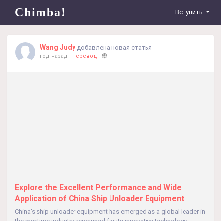
Chimba!
Вступить
Wang Judy
добавлена новая статья
год назад
-
Перевод
-
Explore the Excellent Performance and Wide
Application of China Ship Unloader Equipment
China's ship unloader equipment has emerged as a global leader in
the maritime industry, renowned for its innovative technology,