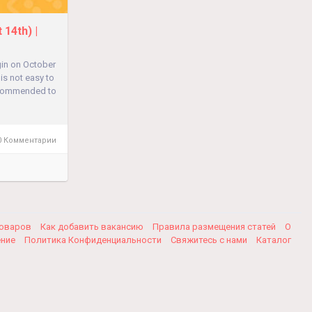
14th) |
gin on October
 is not easy to
 recommended to
 Комментарии
товаров
Как добавить вакансию
Правила размещения статей
О
ение
Политика Конфиденциальности
Свяжитесь с нами
Каталог