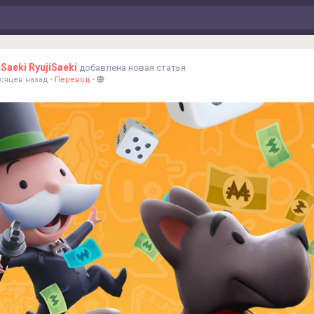
iSaeki RyujiSaeki
добавлена новая статья
есяцев назад
-
Перевод
-