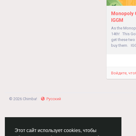
Monopoly G
IGGM
As the Monopo
14th! This Gol
get these two 
buy them. IGG
Войдите, что
© 2026 Chimba!
Русский
Этот сайт использует cookies, чтобы