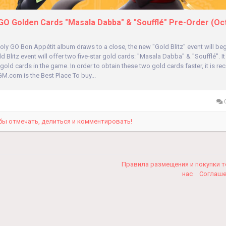
O Golden Cards "Masala Dabba" & "Soufflé" Pre-Order (Oct 
ly GO Bon Appétit album draws to a close, the new "Gold Blitz" event will be
d Blitz event will offer two five-star gold cards: "Masala Dabba" & "Soufflé". It
gold cards in the game. In order to obtain these two gold cards faster, it is
M.com is the Best Place To buy...
0
бы отмечать, делиться и комментировать!
Правила размещения и покупки 
нас
Соглаш