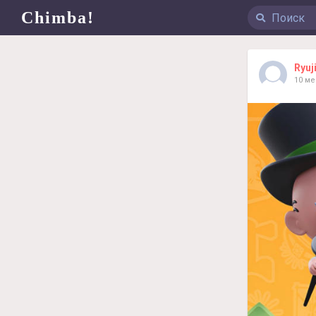
Chimba!
Ryuj
10 м