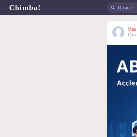
Chimba!
Max 
10 м