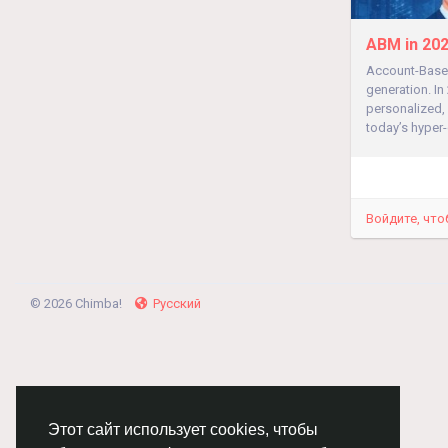
ABM in 202
Account-Based
generation. In
personalized, 
today’s hyper
Войдите, что
© 2026 Chimba!
Русский
Этот сайт использует cookies, чтобы