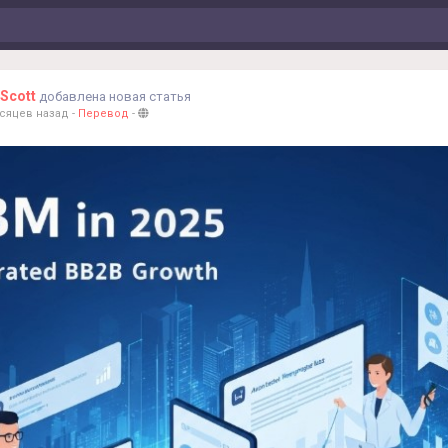
Scott
добавлена новая статья
есяцев назад
-
Перевод
-