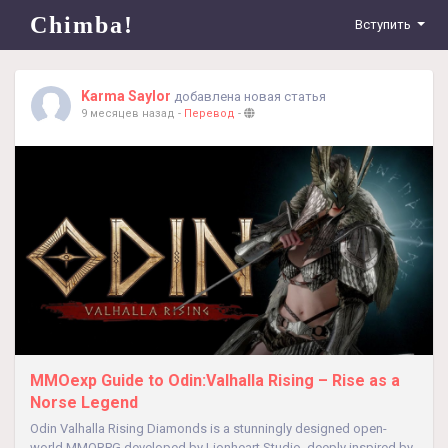
Chimba!
Вступить
Karma Saylor
добавлена новая статья
9 месяцев назад
-
Перевод
-
MMOexp Guide to Odin:Valhalla Rising – Rise as a
Norse Legend
Odin Valhalla Rising Diamonds is a stunningly designed open-
world MMORPG developed by Lionheart Studio, deeply inspired by