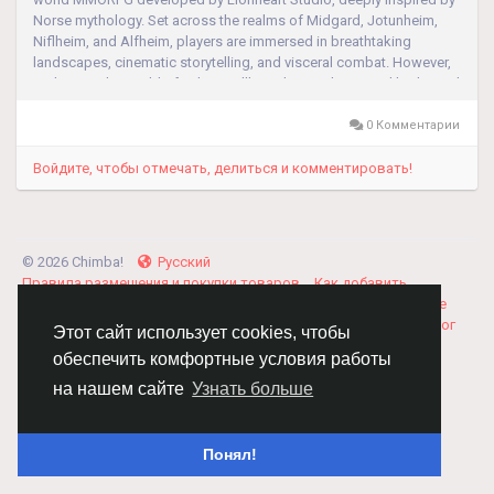
Norse mythology. Set across the realms of Midgard, Jotunheim,
Niflheim, and Alfheim, players are immersed in breathtaking
landscapes, cinematic storytelling, and visceral combat. However,
to thrive in the world of Odin, you'll need more than good looks and
brute...
0 Комментарии
Войдите, чтобы отмечать, делиться и комментировать!
© 2026 Chimba!
Русский
Правила размещения и покупки товаров
Как добавить
вакансию
Правила размещения статей
О нас
Соглашение
Политика Конфиденциальности
Свяжитесь с нами
Каталог
Этот сайт использует cookies, чтобы
обеспечить комфортные условия работы
на нашем сайте
Узнать больше
Понял!