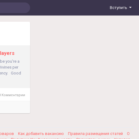
Вступить
layers
be you're a
ivines per
rrency. Good
 Комментарии
товаров
Как добавить вакансию
Правила размещения статей
О