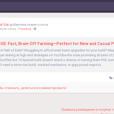
z Liu
добавлена новая статья
сяцев назад
-
Перевод
-
E: Fast, Brain-Off Farming—Perfect for New and Casual P
in Path of Exile? Struggling to afford even basic upgrades for your build? May
yer staring at high-end strategies on YouTube-the ones promising dozens of D
 Scuffed Act 10 Special build doesn't stand a chance of running them POE cu
t need a mirror-tier build, cracked mechanics, or giga-juiced maps to...
0
бы отмечать, делиться и комментировать!
Правила размещения и покупки 