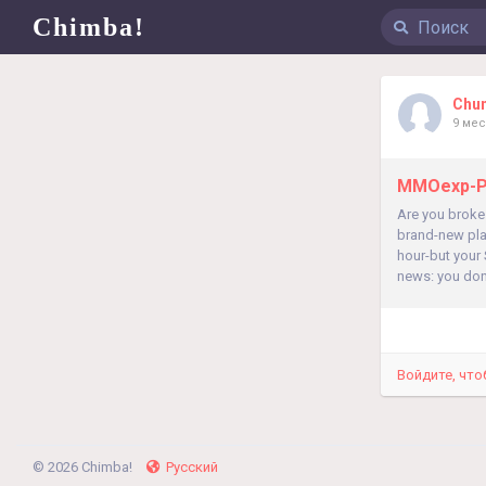
Chimba!
Chun
9 ме
MMOexp-PO
Are you broke 
brand-new pla
hour-but your
news: you don'
Войдите, что
© 2026 Chimba!
Русский