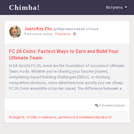
Chimba!
Вступить
JeansKey Zhu
добавлена новая статья
8 месяцев назад
-
Перевод
-
FC 26 Coins: Fastest Ways to Earn and Build Your
Ultimate Team
In EA Sports FC 26, coins are the foundation of success in Ultimate
Team mode. Whether you're chasing your favorite players,
completing Squad Building Challenges (SBCs), or climbing
competitive divisions, coins determine how quickly you can cheap
FC 26 Coins assemble a top-tier squad. The difference between a
budget lineup and a world-class team often comes down to how
efficiently you earn and...
0 Комментарии
Войдите, чтобы отмечать, делиться и комментировать!