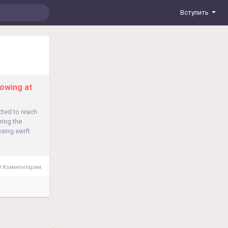
Вступить
rowing at
cted to reach
ring the
sing swift
 Комментарии