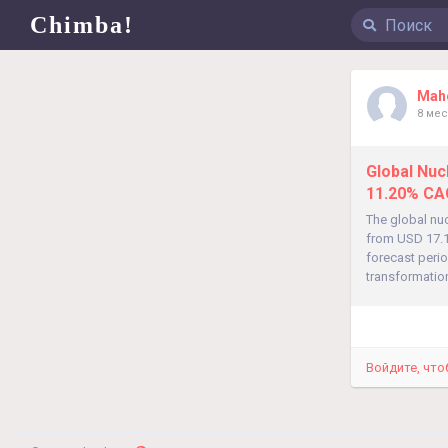
Chimba!
Mah
8 ме
Global Nuc
11.20% CA
The global nuc
from USD 17.19
forecast peri
transformatio
Войдите, что