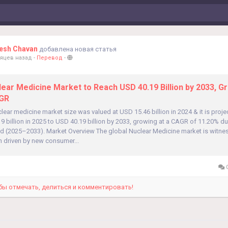
esh Chavan
добавлена новая статья
сяцев назад
-
Перевод
-
lear Medicine Market to Reach USD 40.19 Billion by 2033, G
GR
lear medicine market size was valued at USD 15.46 billion in 2024 & it is proje
 billion in 2025 to USD 40.19 billion by 2033, growing at a CAGR of 11.20% du
od (2025–2033). Market Overview The global Nuclear Medicine market is witnes
n driven by new consumer...
0
бы отмечать, делиться и комментировать!