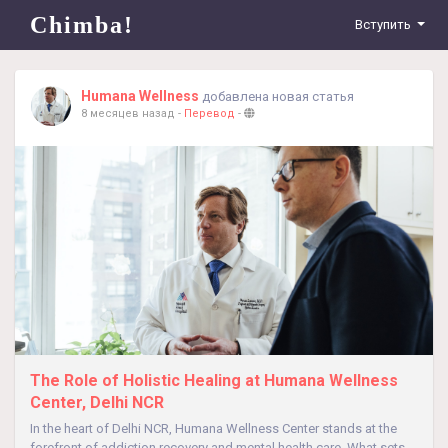
Chimba!
Вступить
Humana Wellness
добавлена новая статья
8 месяцев назад
-
Перевод
-
The Role of Holistic Healing at Humana Wellness
Center, Delhi NCR
In the heart of Delhi NCR, Humana Wellness Center stands at the
forefront of addiction recovery and mental health care. What sets