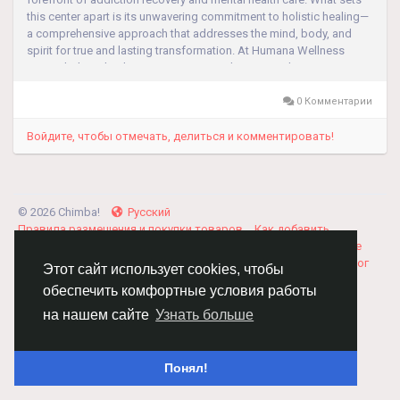
this center apart is its unwavering commitment to holistic healing—
a comprehensive approach that addresses the mind, body, and
spirit for true and lasting transformation. At Humana Wellness
Center, holistic healing is not just a trend; it is a guiding...
0 Комментарии
Войдите, чтобы отмечать, делиться и комментировать!
© 2026 Chimba!
Русский
Правила размещения и покупки товаров
Как добавить
вакансию
Правила размещения статей
О нас
Соглашение
Политика Конфиденциальности
Свяжитесь с нами
Каталог
Этот сайт использует cookies, чтобы
обеспечить комфортные условия работы
на нашем сайте
Узнать больше
Понял!