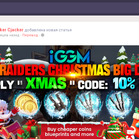
ker Cjacker
добавлена новая статья
сяцев назад
-
Перевод
-