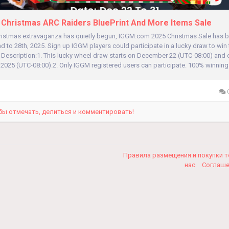
Christmas ARC Raiders BluePrint And More Items Sale
ristmas extravaganza has quietly begun, IGGM.com 2025 Christmas Sale has 
to 28th, 2025. Sign up IGGM players could participate in a lucky draw to win
 Description:1. This lucky wheel draw starts on December 22 (UTC-08:00) and
025 (UTC-08:00).2. Only IGGM registered users can participate. 100% winning r
0
бы отмечать, делиться и комментировать!
Правила размещения и покупки 
нас
Соглаш