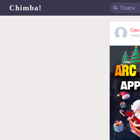
Chimba!
Cjac
7 ме