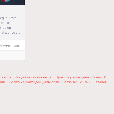
begun. From
 tons of
 ends on
ate, once a...
 Комментарии
товаров
Как добавить вакансию
Правила размещения статей
О
ение
Политика Конфиденциальности
Свяжитесь с нами
Каталог