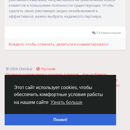
клиентов и повышение лояльности существующих. Чтобы
сделать свою рекламную акцию незабываемой и
эффективной, важно выбрать надежного партнера,
способного обеспечить высокое качество исполнения и
своевременную доставку материалов. Именно таким
партнером стала компания LowCostPrint,...
0 Комментарии
Войдите, чтобы отмечать, делиться и комментировать!
© 2026 Chimba!
Русский
Правила размещения и покупки товаров
Как добавить
вакансию
Правила размещения статей
О нас
Соглашение
Политика Конфиденциальности
Свяжитесь с нами
Каталог
Этот сайт использует cookies, чтобы
обеспечить комфортные условия работы
на нашем сайте
Узнать больше
Понял!