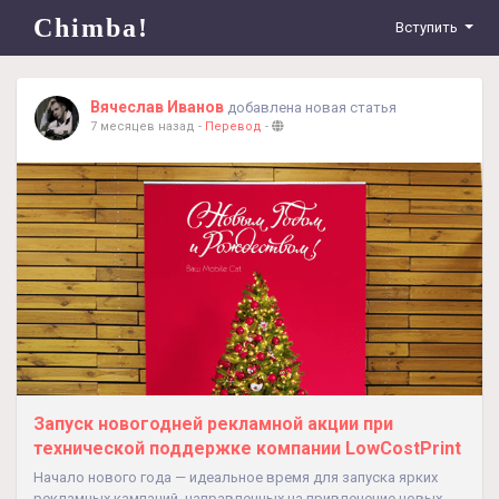
Chimba!
Вступить
Вячеслав Иванов
добавлена новая статья
7 месяцев назад
-
Перевод
-
Запуск новогодней рекламной акции при
технической поддержке компании LowCostPrint
Начало нового года — идеальное время для запуска ярких
рекламных кампаний, направленных на привлечение новых