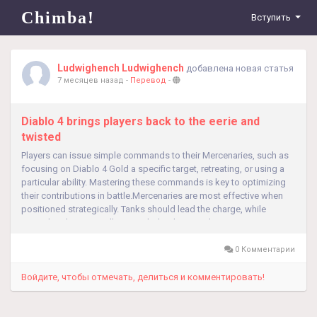
Chimba!
Вступить
Ludwighench Ludwighench
добавлена новая статья
7 месяцев назад
-
Перевод
-
Diablo 4 brings players back to the eerie and
twisted
Players can issue simple commands to their Mercenaries, such as
focusing on Diablo 4 Gold a specific target, retreating, or using a
particular ability. Mastering these commands is key to optimizing
their contributions in battle.Mercenaries are most effective when
positioned strategically. Tanks should lead the charge, while
ranged and support allies stay behind to avoid unnecessary...
0 Комментарии
Войдите, чтобы отмечать, делиться и комментировать!