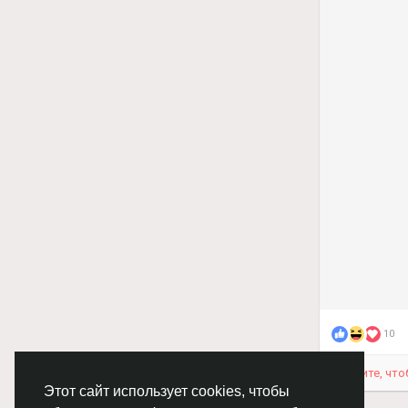
сохранност
Самый знам
много хаос
Наш ВК -
h
Наш Телегр
Не забудь 
10
Войдите, что
Этот сайт использует cookies, чтобы