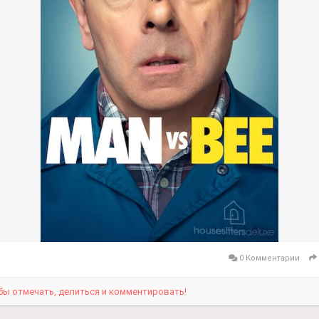
и
енитый актёр комедии в Англии. Всё тот же Мистер Бин. А это з
а
ttps://vk.com/clubmeloman_moe_kino
❤️
амм -
https://t.me/moe_lubimoe_kino
❤️
перейти и подписаться на нашу группу в ВКонтакте и в телеграм
0 Комментарии
бы отмечать, делиться и комментировать!