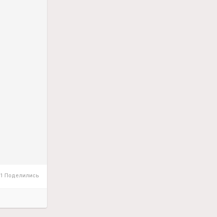
начит
ме ✨
1 Поделились