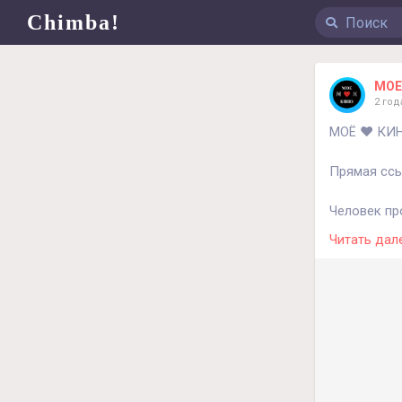
Chimba!
МОЕ
2 год
МОЁ ❤️ КИН
Прямая ссы
Человек пр
Читать дал
Жанр:
#ком
Краткое оп
Тревора ув
в фирме по
присмотрет
диетой. С 