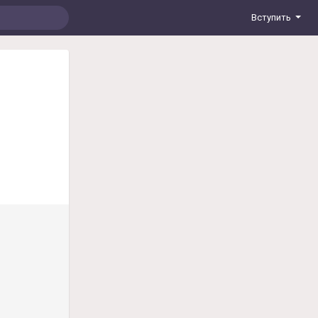
Вступить
н работает
ор должен
собакой с
анить всё в