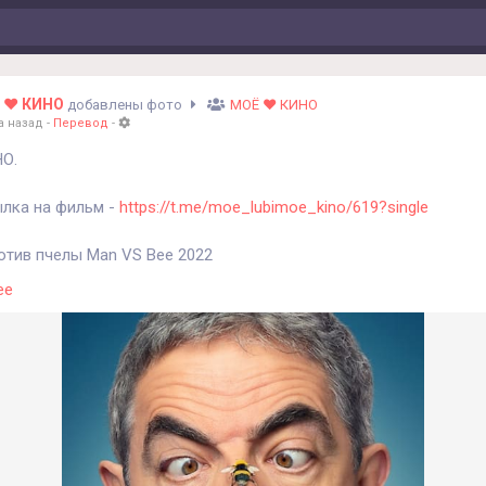
 ❤️ КИНО
добавлены фото
МОЁ ❤️ КИНО
а назад
-
Перевод
-
О.
лка на фильм -
https://t.me/moe_lubimoe_kino/619?single
отив пчелы Man VS Bee 2022
ее
едия
#приключения
.
исание фильма.
ольянют с очередной работы. Удача улыбнулась ему и теперь о
 присмотру за дорогими домами. Пока хозяева в отъезде Трев
ь за богатым домом с очень ценными шедеврами исскуства и 
может ли герой справиться с высокотехнлогтчным домом и сохр