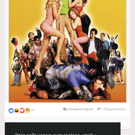
есть тайна: еще совсем недавно его звали Диззи, и он
был неудачником в другой школе.
Наш ВК -
https://vk.com/clubmeloman_moe_kino
Наш тг -
https://t.me/moe_lubimoe_kino
Не забудь перейти и подписаться на нашу группу в
ВКонтакте и на телеграмм
0 Комментарии
1 Поделились
11
Войдите, чтобы отмечать, делиться и комментировать!