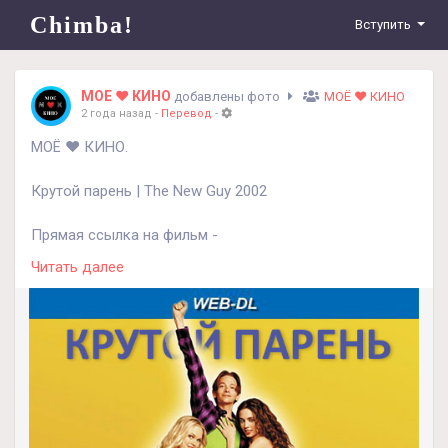
Chimba!
Вступить
МОЕ ❤️ КИНО
добавлены фото
МОЁ ❤️ КИНО
2 года назад
-
Перевод
-
МОЁ ❤️ КИНО.
Крутой парень | The New Guy 2002
Прямая ссылка на фильм -
https://t.me/moe_lubimoe_kino
Читать далее
Жанр - комедия.
Краткое описание фильма.
В обычной средней школе появляется новый парень -
Гил Харрис - загадочный и очаровательный, он без
труда завоевывает сердца девушек. Однако у Гила