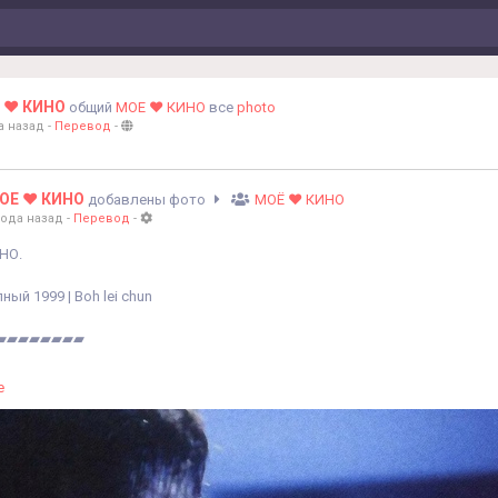
 ❤️ КИНО
общий
МОЕ ❤️ КИНО
все
photo
а назад
-
Перевод
-
ОЕ ❤️ КИНО
добавлены фото
МОЁ ❤️ КИНО
года назад
-
Перевод
-
НО.
ый 1999 | Boh lei chun
▰▰▰▰▰▰▰▰
ылка на фильм -
https://t.me/moe_lubimoe_kino/612?single
е
евик, мелодрама, комедия.
писание фильма.