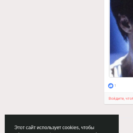
Чтобы влю
Комедийн
Несравнен
Гонконг в
миллионер
опасным 
Наш ВК -
Наш тг ка
Не забудь
1
Войдите, что
© 2026 Chimba!
Русский
Этот сайт использует cookies, чтобы