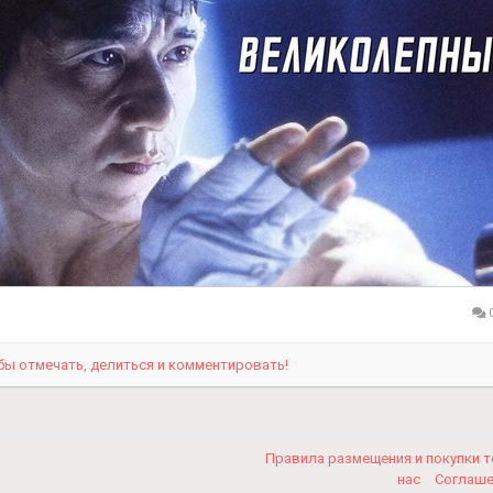
бить в себя бизнесмена, девушка притворяется любовницей гангстера.
ая мелодрама с Джеки Чаном
ная Бу, девушка из маленькой деревни на берегу океана, приезжает в 
 поисках приключений. Здесь она знакомится с Ченом — знаменитым
ом. Но романтическая Золушка не подозревает, что Чен окажется оче
кавалером.
https://vk.com/clubmeloman_moe_kino
нал -
https://t.me/moe_lubimoe_kino
 перейти и подписаться на нашу группу в ВКонтакте и на наш Телеграмм
0
бы отмечать, делиться и комментировать!
Правила размещения и покупки 
нас
Соглаш