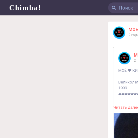
Chimba!
МОЕ
2 год
М
2 
МОЁ ❤️ КИ
Великолепн
1999
▰▰▰▰▰▰
Прямая сс
Читать дале
Жанр - бо
Краткое о