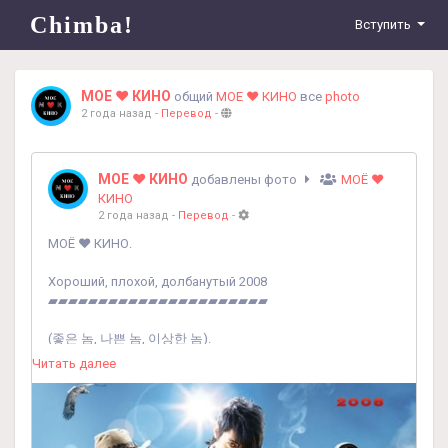
Chimba!
Вступить
МОЕ ❤️ КИНО
общий
МОЕ ❤️ КИНО
все
photo
2 года назад
-
Перевод
-
МОЕ ❤️ КИНО
добавлены фото
МОЁ ❤️
КИНО
2 года назад
-
Перевод
-
МОЁ ❤️ КИНО.
Хороший, плохой, долбанутый 2008
▰▰▰▰▰▰▰▰▰▰▰▰▰▰▰▰▰▰▰▰▰▰
(좋은 놈, 나쁜 놈, 이상한 놈).
Читать далее
Прямая ссылка на фильм -
https://vk.com/wall-
209019487_2590
Жанр: вестерн, комедия, боевик, криминал