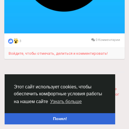
0 Комментарии
3
Войдите, чтобы отмечать, делиться и комментировать!
© 2026 Chimba!
Русский
Правила размещения и покупки товаров
Как добавить
Этот сайт использует cookies, чтобы
вакансию
Правила размещения статей
О нас
Соглашение
обеспечить комфортные условия работы
Политика Конфиденциальности
Свяжитесь с нами
Каталог
на нашем сайте
Узнать больше
Понял!