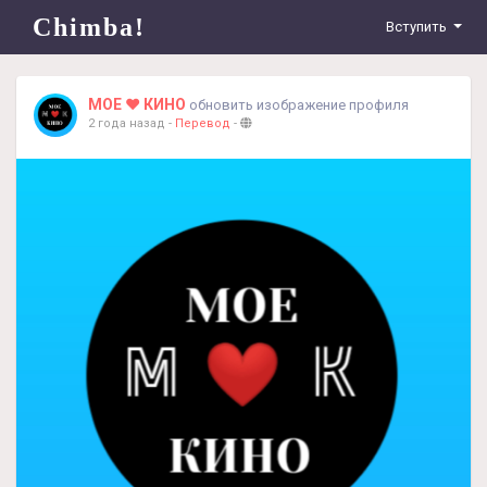
Chimba!
Вступить
МОЕ ❤️ КИНО
обновить изображение профиля
2 года назад
-
Перевод
-