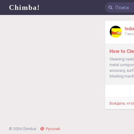
Chimba!
Indi
7 ме
How to Cle
Cleaning casti
metal compone
accuracy, sur
blasting machi
Войдите, что
© 2026 Chimba!
Русский