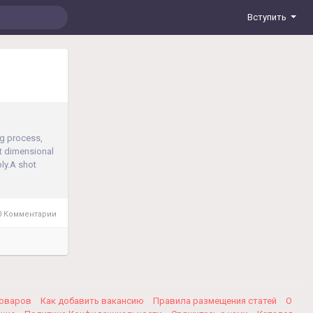
Вступить
ng process,
ct dimensional
ly.A shot
 Комментарии
товаров
Как добавить вакансию
Правила размещения статей
О