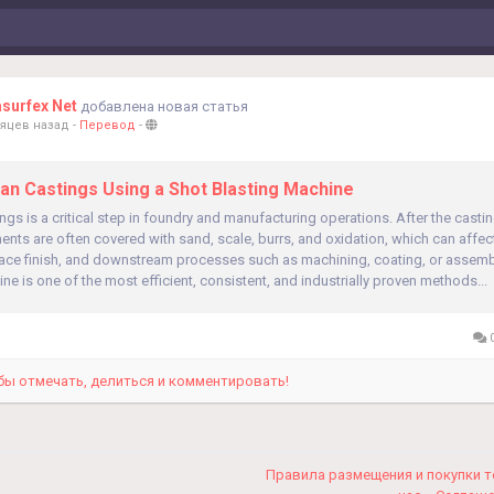
asurfex Net
добавлена новая статья
сяцев назад
-
Перевод
-
an Castings Using a Shot Blasting Machine
ngs is a critical step in foundry and manufacturing operations. After the casti
nts are often covered with sand, scale, burrs, and oxidation, which can affe
face finish, and downstream processes such as machining, coating, or assemb
ne is one of the most efficient, consistent, and industrially proven methods...
0
бы отмечать, делиться и комментировать!
Правила размещения и покупки 