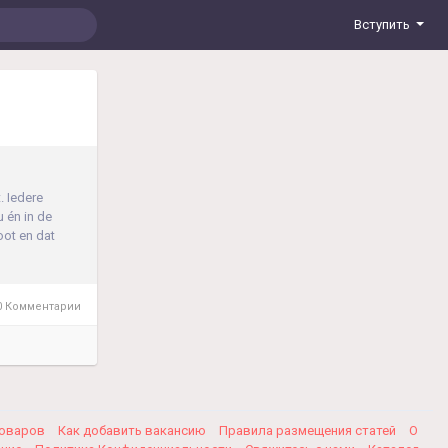
Вступить
​ Iedere
 én in de
oot en dat
 Комментарии
товаров
Как добавить вакансию
Правила размещения статей
О