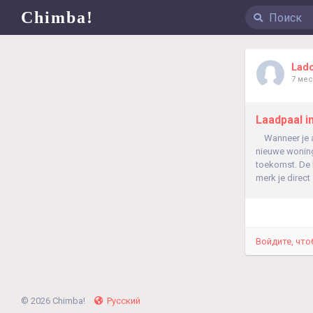
Chimba!
Lad
7 ме
Laadpaal i
Wanneer je aa
nieuwe woning
toekomst.​ De 
merk je direct
Войдите, что
© 2026 Chimba!
Русский