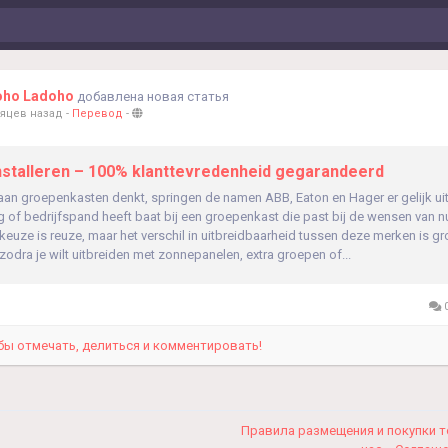
oho Ladoho
добавлена новая статья
сяцев назад
-
Перевод
-
nstalleren – 100% klanttevredenheid gegarandeerd
n groepenkasten denkt, springen de namen ABB, Eaton en Hager er gelijk uit.
 of bedrijfspand heeft baat bij een groepenkast die past bij de wensen van nu
keuze is reuze, maar het verschil in uitbreidbaarheid tussen deze merken is gr
 zodra je wilt uitbreiden met zonnepanelen, extra groepen of...
0
бы отмечать, делиться и комментировать!
Правила размещения и покупки 