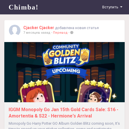
Chimba!
Вступить
Cjacker Cjacker
добавлена новая статья
7 месяцев назад
-
Перевод
-
IGGM Monopoly Go Jan 15th Gold Cards Sale: S16 -
Amortentia & S22 - Hermione's Arrival
Monopoly Go Harry Potter GO Album Golden Blitz coming soon, It's
time to speed up your sticker collection, come and participate