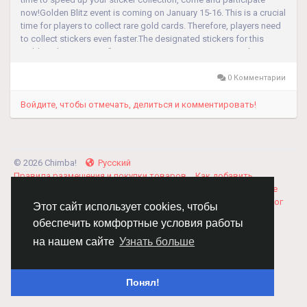
now!Golden Blitz event is coming on January 15-16. This is a crucial
time for players to collect rare gold cards. Therefore, players need
to collect stickers even faster.The designated stickers for this
Golden Blitz event are "S16 - Amortentia & S22 - Hermione's...
0 Комментарии
Войдите, чтобы отмечать, делиться и комментировать!
© 2026 Chimba!
Русский
Правила размещения и покупки товаров
Как добавить
вакансию
Правила размещения статей
О нас
Соглашение
Политика Конфиденциальности
Свяжитесь с нами
Каталог
Этот сайт использует cookies, чтобы
обеспечить комфортные условия работы
на нашем сайте
Узнать больше
Понял!