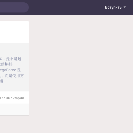
Вступить
麼猛，是不是越
吃藍蝌蚪
Force 長
題，而是使用方
蝌
 Комментарии