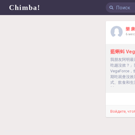
Chimba!
樂 康
6 ме
藍蝌蚪 Ve
我朋友阿明最近
吃越沒效？」
VegaFor
期吃就會沒效
式、飲食和生
蚪 VegaFo
Войдите, что