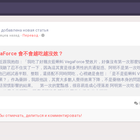
добавлена новая статья
сяцев назад
-
Перевод
-
gaForce 會不會越吃越沒效？
跟我抱怨：「我吃了好幾次藍蝌蚪 VegaForce 雙效片，好像沒有第一次那
我聽了忍不住笑了一下，因為這其實是很多男性的共通疑惑。阿明不是第一次
ce，他已經試過半顆、整顆，還搭配不同時間吃，心裡總是會想：「是不是藍蝌蚪 Vega
果？」作為藥師，我跟他說，其實大多數人覺得效果下降，不是藥物本身的問
活習慣影響的結果。 第一次的驚豔感，很容易造成心理落差 阿明第一次吃 藍
rce，效果非常明顯： 硬度瞬間提升 延時比平常久很多 信心滿滿...
0
бы отмечать, делиться и комментировать!