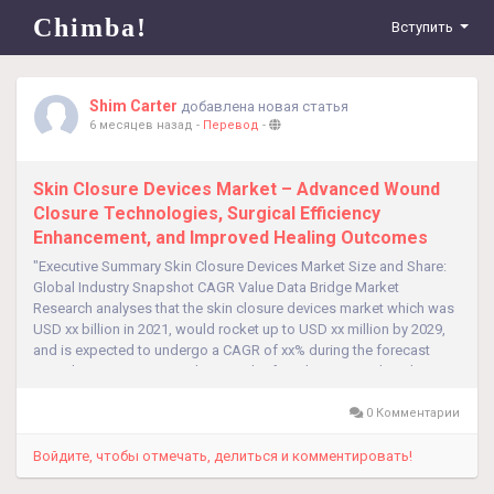
Chimba!
Вступить
Shim Carter
добавлена новая статья
6 месяцев назад
-
Перевод
-
Skin Closure Devices Market – Advanced Wound
Closure Technologies, Surgical Efficiency
Enhancement, and Improved Healing Outcomes
"Executive Summary Skin Closure Devices Market Size and Share:
Global Industry Snapshot CAGR Value Data Bridge Market
Research analyses that the skin closure devices market which was
USD xx billion in 2021, would rocket up to USD xx million by 2029,
and is expected to undergo a CAGR of xx% during the forecast
period 2022 to 2029. For the growth of any business, Skin Closure
Devices...
0 Комментарии
Войдите, чтобы отмечать, делиться и комментировать!