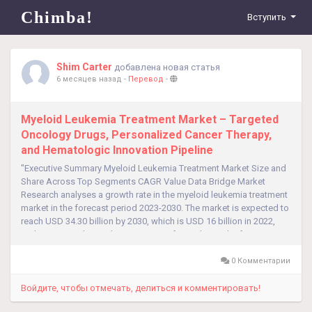
Chimba!
Вступить
Shim Carter
добавлена новая статья
6 месяцев назад
-
Перевод
-
Myeloid Leukemia Treatment Market – Targeted
Oncology Drugs, Personalized Cancer Therapy,
and Hematologic Innovation Pipeline
"Executive Summary Myeloid Leukemia Treatment Market Size and
Share Across Top Segments CAGR Value Data Bridge Market
Research analyses a growth rate in the myeloid leukemia treatment
market in the forecast period 2023-2030. The market is expected to
reach USD 34.30 billion by 2030, which is USD 16 billion in 2022,
and is expected to undergo a CAGR of 10% during the forecast
period...
0 Комментарии
Войдите, чтобы отмечать, делиться и комментировать!