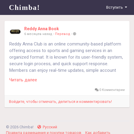
Chimba!
Вступить
Reddy Anna Book
6 месяцев назад
-
Перевод
-
Reddy Anna Club is an online community-based platform
offering access to sports and gaming services in an
organized format. It is known for its user-friendly system,
secure login process, and quick support response.
Members can enjoy real-time updates, simple account
handling, and easy navigation. Reddy Anna Club focuses
Читать далее
on providing a smooth digital experience while maintaining
data security and reliable service, making it a preferred
0 Комментарии
choice for many online users.
Войдите, чтобы отмечать, делиться и комментировать!
https://reddyanna-app.in/reddy-anna-club/
© 2026 Chimba!
Русский
Правила размещения и покупки товаров
Как добавить