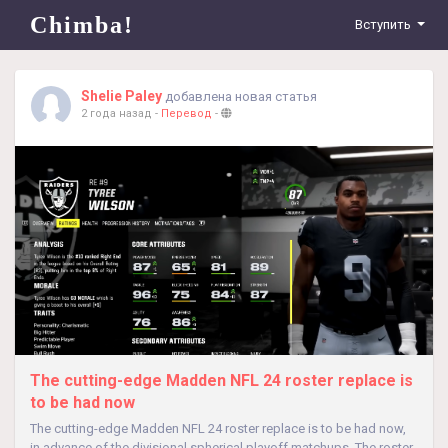
Chimba!
Вступить
Shelie Paley
добавлена новая статья
2 года назад
-
Перевод
-
The cutting-edge Madden NFL 24 roster replace is
to be had now
The cutting-edge Madden NFL 24 roster replace is to be had now,
in advance of the divisional spherical playoff matchups. The roster