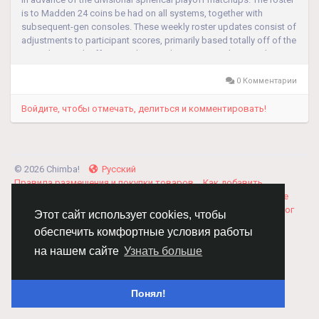
is to Madden 24 coins be had on all systems, together with
subsequent-gen consoles. These weekly roster updates consist of
adjustments to participant scores, primarily based totally off of the
preceding week effects, with up to date intensity charts and...
0 Комментарии
Войдите, чтобы отмечать, делиться и комментировать!
© 2026 Chimba!
Русский
Правила размещения и покупки товаров
Как добавить
вакансию
Правила размещения статей
О нас
Соглашение
Политика Конфиденциальности
Свяжитесь с нами
Каталог
Этот сайт использует cookies, чтобы
обеспечить комфортные условия работы
на нашем сайте
Узнать больше
Понял!