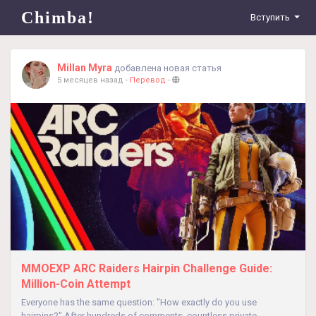
Chimba!
Вступить
Millan Myra
добавлена новая статья
5 месяцев назад
-
Перевод
-
MMOEXP ARC Raiders Hairpin Challenge Guide:
Million-Coin Attempt
Everyone has the same question: "How exactly do you use
hairpins?" After hundreds of comments, countless private