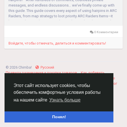
messages, and endless discussions... we've finally come up with
this guide. This guide covers every aspect of using hairpins in ARC
Raiders, from map strategy to loot priority ARC Raiders Items—it
has everything. Let's get started! 1. Understanding the HairpinThe
Hairpin is...
0 Комментарии
Войдите, чтобы отмечать, делиться и комментировать!
© 2026 Chimba!
Русский
Правила размещения и покупки товаров
Как добавить
вакансию
Правила размещения статей
О нас
Соглашение
Политика Конфиденциальности
Свяжитесь с нами
Каталог
Этот сайт использует cookies, чтобы
обеспечить комфортные условия работы
на нашем сайте
Узнать больше
Понял!