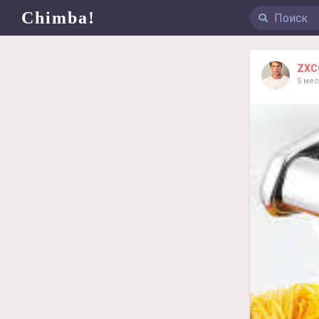
Chimba!
ZXC
5 ме