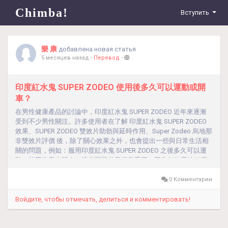
Chimba!
Вступить
樂 康
добавлена новая статья
5 месяцев назад
-
Перевод
-
印度紅水鬼 SUPER ZODEO 使用後多久可以運動或開
車？
在男性健康產品的討論中，印度紅水鬼 SUPER ZODEO 近年來逐漸
受到不少男性關注。許多使用者在了解 印度紅水鬼 SUPER ZODEO
效果、SUPER ZODEO 雙效片助勃與延時作用、Super Zodeo 烏地那
非雙效片評價 後，除了關心效果之外，也會提出一些與日常生活相
關的問題，例如：服用印度紅水鬼 SUPER ZODEO 之後多久可以運
動？能不能馬上開車？這些問題其實相當重要，因為任何男性健康
產品在發揮作用的同時，也可能對身體狀態產生短暫影響。因此，
在使用 印度紅水鬼 SUPER ZODEO 雙效片 後，了解合適的休息時間
0 Комментарии
與活動安排，可以讓整體使用更加安全與舒適。 印度紅水鬼 SUPER
ZODEO 的作用原理 印度紅水鬼 SUPER ZODEO（Super...
Войдите, чтобы отмечать, делиться и комментировать!