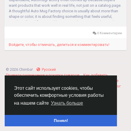
want products that work well in real life, not just on a catalog page.
A thoughtful Auto Mug Factory choice is usually about more than
shape or color; it is about finding something that feels useful,
travels well, and fits smoothly into everyday routines. That is what
makes this...
0 Комментарии
Войдите, чтобы отмечать, делиться и комментировать!
© 2026 Chimba!
Русский
Правила размещения и покупки товаров
Как добавить
вакансию
Правила размещения статей
О нас
Соглашение
Политика Конфиденциальности
Свяжитесь с нами
Каталог
Этот сайт использует cookies, чтобы
обеспечить комфортные условия работы
на нашем сайте
Узнать больше
Понял!