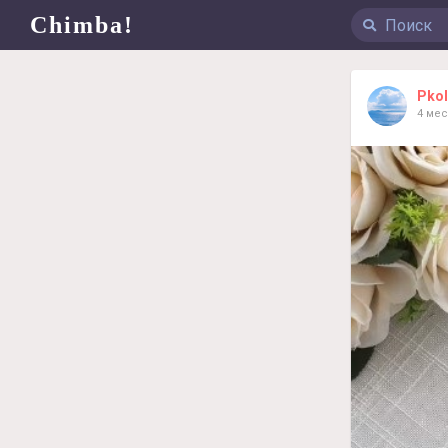
Chimba!
Pkol
4 мес