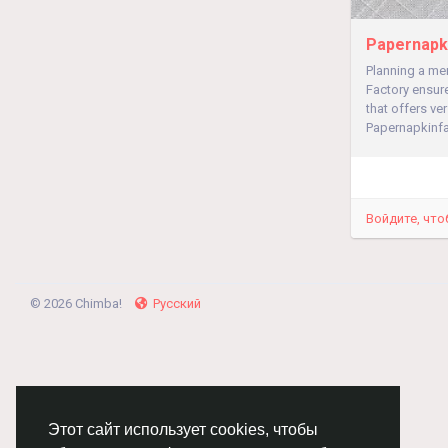
Papernapki
Planning a mem
Factory ensure
that offers ve
Papernapkinfac
Войдите, что
© 2026 Chimba!
Русский
Этот сайт использует cookies, чтобы