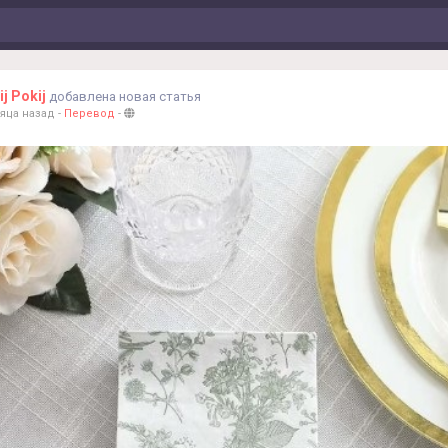
ij Pokij
добавлена новая статья
яца назад
-
Перевод
-