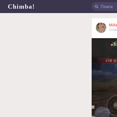
Chimba!
Mill
2 год