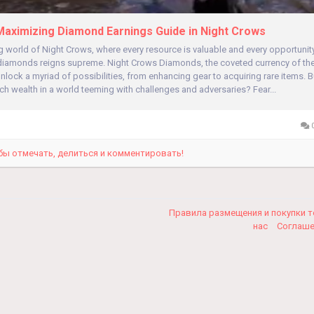
aximizing Diamond Earnings Guide in Night Crows
g world of Night Crows, where every resource is valuable and every opportunit
 diamonds reigns supreme. Night Crows Diamonds, the coveted currency of the
nlock a myriad of possibilities, from enhancing gear to acquiring rare items.
h wealth in a world teeming with challenges and adversaries? Fear...
0
бы отмечать, делиться и комментировать!
Правила размещения и покупки 
нас
Соглаш