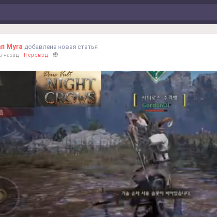
an Myra
добавлена новая статья
а назад
-
Перевод
-