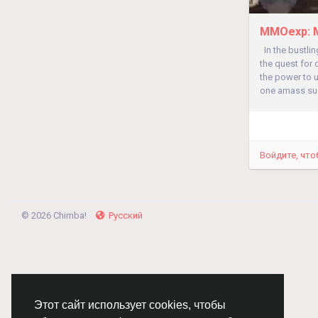
MMOexp: M
In the bustlin
the quest for
the power to u
one amass suc
Войдите, что
© 2026 Chimba!
Русский
Этот сайт использует cookies, чтобы