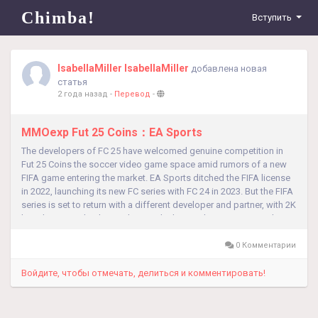
Chimba!
Вступить
IsabellaMiller IsabellaMiller
добавлена новая
статья
2 года назад
-
Перевод
-
MMOexp Fut 25 Coins：EA Sports
The developers of FC 25 have welcomed genuine competition in
Fut 25 Coins the soccer video game space amid rumors of a new
FIFA game entering the market. EA Sports ditched the FIFA license
in 2022, launching its new FC series with FC 24 in 2023. But the FIFA
series is set to return with a different developer and partner, with 2K
heavily rumored to have taken on the license by partnering with...
0 Комментарии
Войдите, чтобы отмечать, делиться и комментировать!