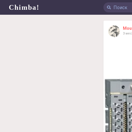
Chimba!
Mou
3 мес