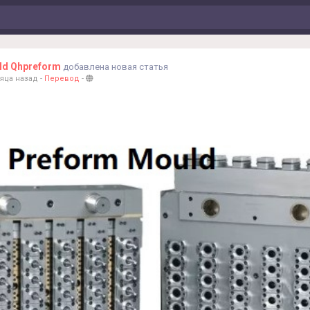
ld Qhpreform
добавлена новая статья
яца назад
-
Перевод
-