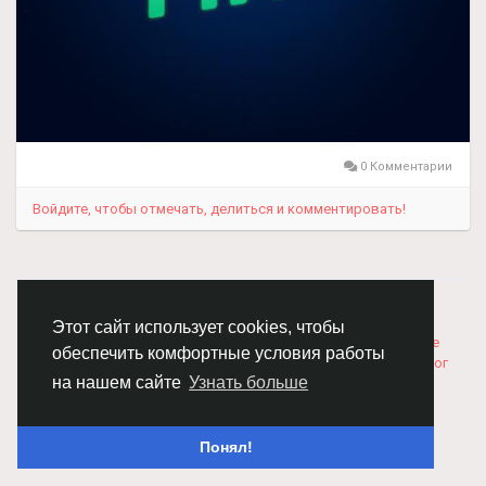
0 Комментарии
Войдите, чтобы отмечать, делиться и комментировать!
© 2026 Chimba!
Русский
Правила размещения и покупки товаров
Как добавить
Этот сайт использует cookies, чтобы
вакансию
Правила размещения статей
О нас
Соглашение
обеспечить комфортные условия работы
Политика Конфиденциальности
Свяжитесь с нами
Каталог
на нашем сайте
Узнать больше
Понял!