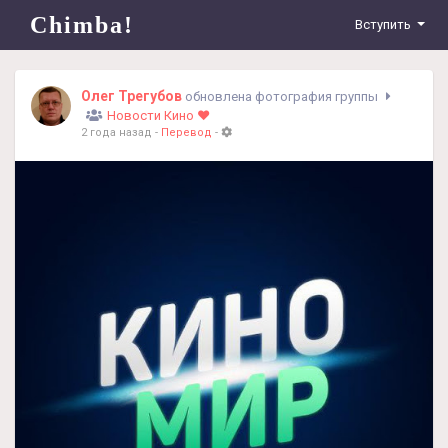
Chimba!
Вступить
Олег Трегубов
обновлена фотография группы
Новости Кино ❤️
2 года назад
-
Перевод
-