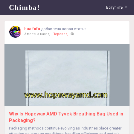
Chimba!
Вступить
hua fufu
добавлена новая статья
3 месяца назад
-
Перевод
-
Why Is Hopeway AMD Tyvek Breathing Bag Used in
Packaging?
Packaging methods continue evolving as industries place greater
attention on storage conditions, handling efficiency, and material