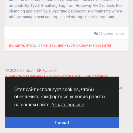
adaptability. Tyvek Breathing Bag from Hopeway AMD reflects this
changing approach by supporting packaging environments where
airflow management and organized storage remain important
considerations. Across healthcare, laboratory, and industrial
settings, breathable...
0 Комментарии
Войдите, чтобы отмечать, делиться и комментировать!
© 2026 Chimba!
Русский
Правила размещения и покупки товаров
Как добавить
вакансию
Правила размещения статей
О нас
Соглашение
Политика Конфиденциальности
Свяжитесь с нами
Каталог
Этот сайт использует cookies, чтобы
обеспечить комфортные условия работы
на нашем сайте
Узнать больше
Понял!