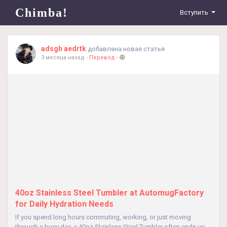
Chimba!
Вступить
adsgh aedrtk
добавлена новая статья
3 месяца назад
-
Перевод
-
40oz Stainless Steel Tumbler at AutomugFactory
for Daily Hydration Needs
If you spend long hours commuting, working, or just moving
through a busy day, a 40oz Stainless Steel Tumbler often ends up