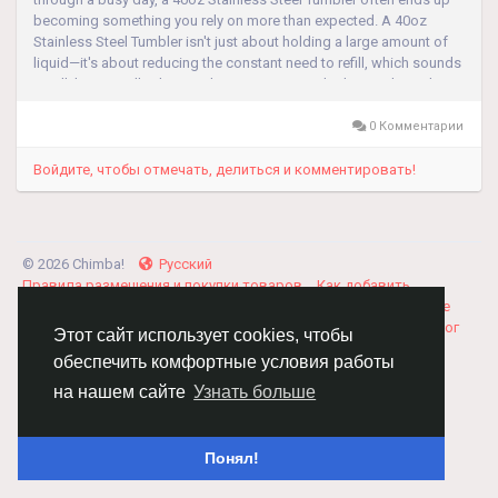
becoming something you rely on more than expected. A 40oz
Stainless Steel Tumbler isn't just about holding a large amount of
liquid—it's about reducing the constant need to refill, which sounds
small, but actually changes how you manage hydration throughout
the day...
0 Комментарии
Войдите, чтобы отмечать, делиться и комментировать!
© 2026 Chimba!
Русский
Правила размещения и покупки товаров
Как добавить
вакансию
Правила размещения статей
О нас
Соглашение
Политика Конфиденциальности
Свяжитесь с нами
Каталог
Этот сайт использует cookies, чтобы
обеспечить комфортные условия работы
на нашем сайте
Узнать больше
Понял!