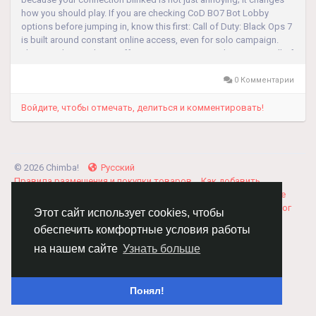
how you should play. If you are checking CoD BO7 Bot Lobby
options before jumping in, know this first: Call of Duty: Black Ops 7
is built around constant online access, even for solo campaign.
That one design choice affects setup, pacing, and patience. Call of
Duty: Black...
0 Комментарии
Войдите, чтобы отмечать, делиться и комментировать!
© 2026 Chimba!
Русский
Правила размещения и покупки товаров
Как добавить
вакансию
Правила размещения статей
О нас
Соглашение
Политика Конфиденциальности
Свяжитесь с нами
Каталог
Этот сайт использует cookies, чтобы
обеспечить комфортные условия работы
на нашем сайте
Узнать больше
Понял!