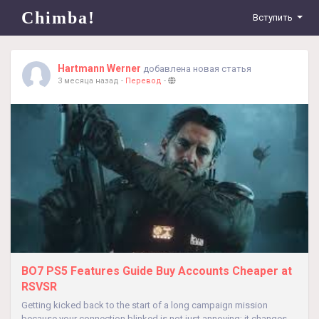
Chimba!
Вступить
Hartmann Werner
добавлена новая статья
3 месяца назад
-
Перевод
-
BO7 PS5 Features Guide Buy Accounts Cheaper at
RSVSR
Getting kicked back to the start of a long campaign mission
because your connection blinked is not just annoying; it changes