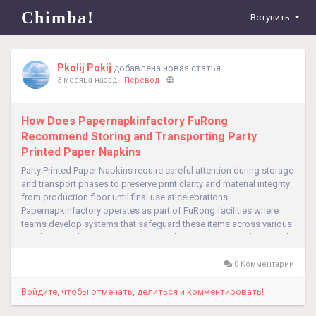
Chimba!
Вступить
Pkolij Pokij
добавлена новая статья
3 месяца назад
-
Перевод
-
How Does Papernapkinfactory FuRong
Recommend Storing and Transporting Party
Printed Paper Napkins
Party Printed Paper Napkins require careful attention during storage
and transport phases to preserve print clarity and material integrity
from production floor until final use at celebrations.
Papernapkinfactory operates as part of FuRong facilities where
teams develop systems that safeguard these items across various
conditions. What steps ensure printed designs remain vibrant and
napkins...
0 Комментарии
Войдите, чтобы отмечать, делиться и комментировать!