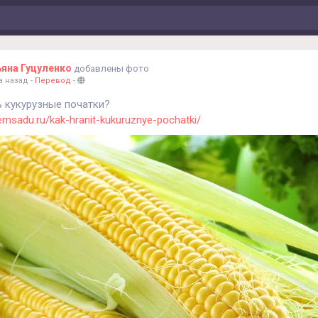
ьяна Гуцуленко
добавлены фото
а назад
-
Перевод
-
ь кукурузные початки?
emsadu.ru/kak-hranit-kukuruznye-pochatki/