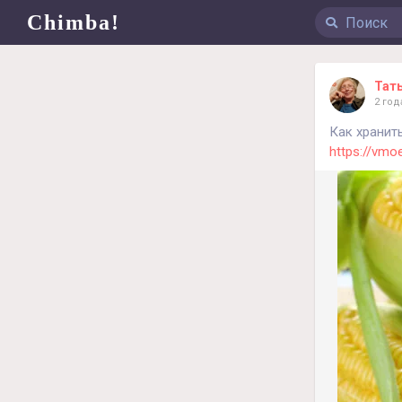
Chimba!
Тат
2 год
Как хранит
https://vmo