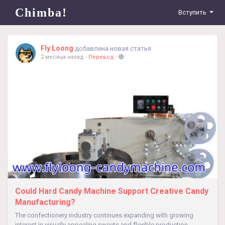
Chimba!
Вступить
Fly Loong
добавлена новая статья
2 месяца назад
-
Перевод
-
Could Hard Candy Machine Support Creative Candy
Manufacturing?
The confectionery industry continues expanding with growing
interest in visually appealing sweets and flexible production