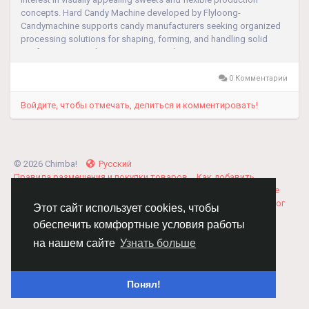
concepts. Hard Candy Machine developed by Flyloong-
Candymachine supports candy manufacturers seeking organized
processing solutions for shaping, forming, and handling solid
confectionery products. Its operational structure assists
production facilities in maintaining...
0 Комментарии
Войдите, чтобы отмечать, делиться и комментировать!
© 2026 Chimba!
Русский
Правила размещения и покупки товаров
Как добавить
вакансию
Правила размещения статей
О нас
Соглашение
Политика Конфиденциальности
Свяжитесь с нами
Каталог
Этот сайт использует cookies, чтобы
обеспечить комфортные условия работы
на нашем сайте
Узнать больше
Понял!