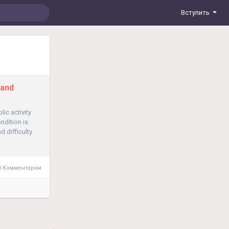
Вступить
 and
ic activity
ndition is
 difficulty
 Комментарии