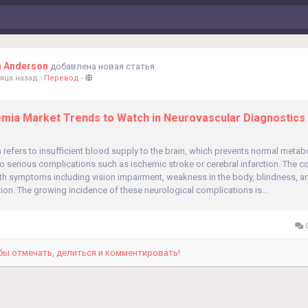
n Anderson
добавлена новая статья
яца назад
-
Перевод
-
emia Market Trends to Watch in Neurovascular Diagnostics
 refers to insufficient blood supply to the brain, which prevents normal metabol
o serious complications such as ischemic stroke or cerebral infarction. The co
th symptoms including vision impairment, weakness in the body, blindness, and
ion. The growing incidence of these neurological complications is...
0
бы отмечать, делиться и комментировать!