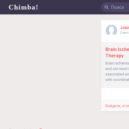
Chimba!
Joh
2 мес
Brain Isch
Therapy
Brain ischemia
and can lead t
associated wi
with coordinat
Войдите, что