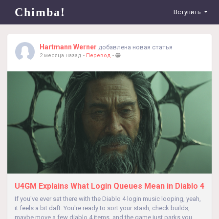
Chimba!
Вступить
Hartmann Werner
добавлена новая статья
2 месяца назад
-
Перевод
-
U4GM Explains What Login Queues Mean in Diablo 4
If you've ever sat there with the Diablo 4 login music looping, yeah,
it feels a bit daft. You're ready to sort your stash, check builds,
maybe move a few diablo 4 items, and the game just parks you