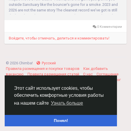
outside Sanctuary like the bouncer's gone for a smoke. 2023 and
2026 are not the same story The cleanest record we've got is still
the launch-window mess on June 8 and June 9, 2023. Blizzard CS
in...
0 Комментарии
Войдите, чтобы отмечать, делиться и комментировать!
© 2026 Chimba!
Русский
Правила размещения и покупки товаров
Как добавить
вакансию
Правила размещения статей
О нас
Соглашение
Политика Конфиденциальности
Свяжитесь с нами
Каталог
Этот сайт использует cookies, чтобы
обеспечить комфортные условия работы
на нашем сайте
Узнать больше
Понял!