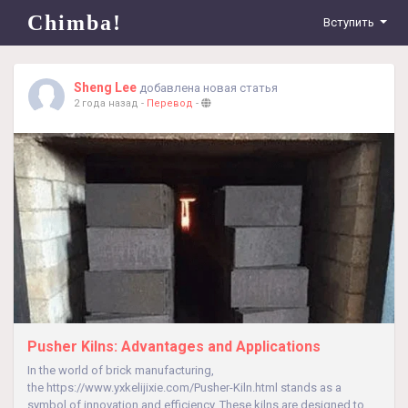
Chimba!
Вступить
Sheng Lee
добавлена новая статья
2 года назад
-
Перевод
-
Pusher Kilns: Advantages and Applications
In the world of brick manufacturing,
the https://www.yxkelijixie.com/Pusher-Kiln.html stands as a
symbol of innovation and efficiency. These kilns are designed to