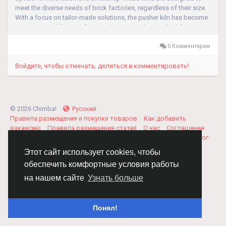
meet the diverse needs of brick factories, regardless of their size.
With a focus on tailor-made solutions, the pusher kiln has become
an indispensable part of the brick industry. This article delves into
the advantages and...
0 Комментарии
Войдите, чтобы отмечать, делиться и комментировать!
© 2026 Chimba!
Русский
Правила размещения и покупки товаров
Как добавить
вакансию
Правила размещения статей
О нас
Соглашение
Политика Конфиденциальности
Свяжитесь с нами
Каталог
Этот сайт использует cookies, чтобы
обеспечить комфортные условия работы
на нашем сайте
Узнать больше
Понял!