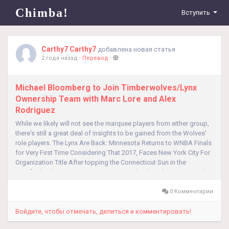
Chimba!
Вступить
Carthy7 Carthy7
добавлена новая статья
2 года назад
-
Перевод
-
Michael Bloomberg to Join Timberwolves/Lynx
Ownership Team with Marc Lore and Alex
Rodriguez
While we likely will not see the marquee players from either group,
there's still a great deal of insights to be gained from the Wolves'
role players. The Lynx Are Back: Minnesota Returns to WNBA Finals
for Very First Time Considering That 2017, Faces New York City For
Organization Title After topping the Connecticut Sun in the
semifinals, the Minnesota Lynx are going back to the WNBA Finals...
0 Комментарии
Войдите, чтобы отмечать, делиться и комментировать!